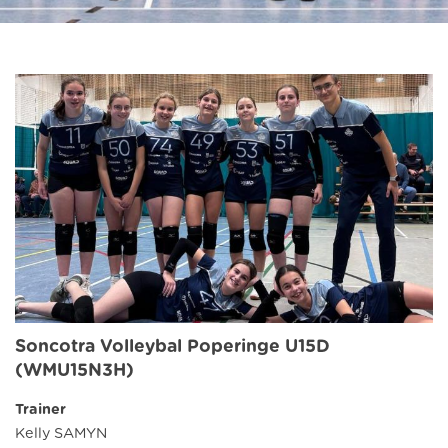
Soncotra Volleybal Poperinge U15D
(WMU15N3H)
Trainer
Kelly SAMYN